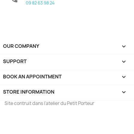
09 82 63 98 24
OUR COMPANY

SUPPORT

BOOK AN APPOINTMENT

STORE INFORMATION
keyboard_arrow_down
Site contruit dans l'atelier du Petit Porteur