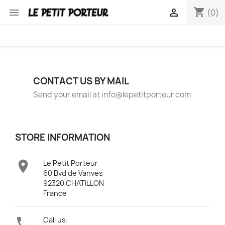
shopping_cart


(0)
CONTACT US BY MAIL
Send your email at info@lepetitporteur.com
STORE INFORMATION

Le Petit Porteur
60 Bvd de Vanves
92320 CHATILLON
France

Call us: