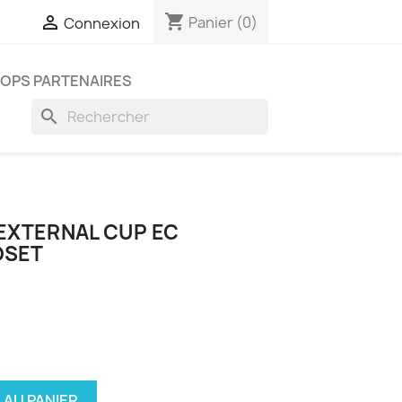
shopping_cart


Panier
(0)
Connexion
OPS PARTENAIRES
search
 EXTERNAL CUP EC
DSET
 AU PANIER