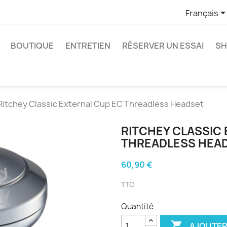
Français
BOUTIQUE
ENTRETIEN
RÉSERVER UN ESSAI
SH
Ritchey Classic External Cup EC Threadless Headset
RITCHEY CLASSIC
THREADLESS HEA
60,90 €
TTC
Quantité

AJOUTER