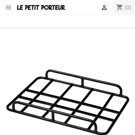
shopping_cart


(0)