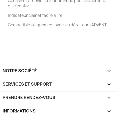
Coussinet de levier en caoutchouc pour l'adhérence
et le confort
Indicateur clair et facile à lire
Compatible uniquement avec les dérailleurs ADVENT
NOTRE SOCIÉTÉ

SERVICES ET SUPPORT

PRENDRE RENDEZ-VOUS

INFORMATIONS
keyboard_arrow_down