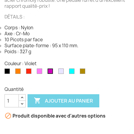
acier chromoly robuste. Une pédale fun et d'un excellent
rapport qualité-prix !
DÉTAILS :
Corps : Nylon
Axe : Cr-Mo
10 Picots par face
Surface plate-forme : 95 x 110 mm.
Poids : 327 g
Couleur : Violet
Noir
Orange
Rouge
Rose
Gris
Turquoise
camo
Violet
Quantité

AJOUTER AU PANIER

Produit disponible avec d'autres options