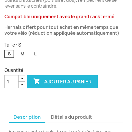
points d'attaches (poitrail et dos), l'empêchent de se
lever sans le contraindre.
Compatible uniquement avec le grand rack fermé
Harnais offert pour tout achat en même temps que
votre vélo (réduction appliquée automatiquement)
Taille : S
S
M
L
Quantité

AJOUTER AU PANIER
Description
Détails du produit
Emmenez votre boule de poils préférée faire une